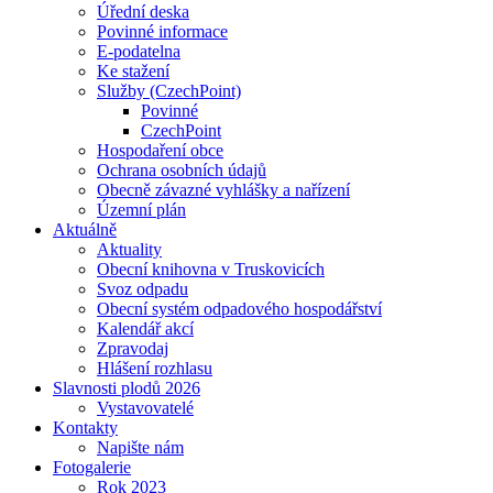
Úřední deska
Povinné informace
E-podatelna
Ke stažení
Služby (CzechPoint)
Povinné
CzechPoint
Hospodaření obce
Ochrana osobních údajů
Obecně závazné vyhlášky a nařízení
Územní plán
Aktuálně
Aktuality
Obecní knihovna v Truskovicích
Svoz odpadu
Obecní systém odpadového hospodářství
Kalendář akcí
Zpravodaj
Hlášení rozhlasu
Slavnosti plodů 2026
Vystavovatelé
Kontakty
Napište nám
Fotogalerie
Rok 2023