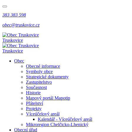
383 383 598
obec@truskovice.cz
Truskovice
Truskovice
Obec
Obecné informace
Symboly obce
Strategické dokumenty
Zastupitelstvo
Současnost
Historie
Mapový portál Mapotip
Přátelství
Projekty
Víceúčelový areál
Kalendář - Víceúčelový areál
Mikroregion Chelčicko-Lhenický
Obecní úřad