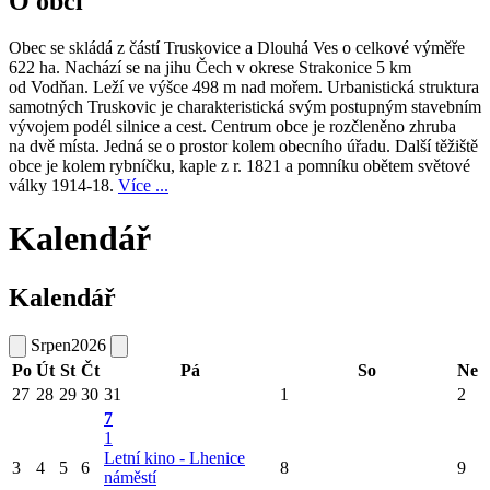
O obci
Obec se skládá z částí Truskovice a Dlouhá Ves o celkové výměře
622 ha. Nachází se na jihu Čech v okrese Strakonice 5 km
od Vodňan. Leží ve výšce 498 m nad mořem. Urbanistická struktura
samotných Truskovic je charakteristická svým postupným stavebním
vývojem podél silnice a cest. Centrum obce je rozčleněno zhruba
na dvě místa. Jedná se o prostor kolem obecního úřadu. Další těžiště
obce je kolem rybníčku, kaple z r. 1821 a pomníku obětem světové
války 1914-18.
Více ...
Kalendář
Kalendář
Srpen
2026
Po
Út
St
Čt
Pá
So
Ne
27
28
29
30
31
1
2
7
1
Letní kino - Lhenice
3
4
5
6
8
9
náměstí