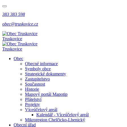
383 383 598
obec@truskovice.cz
Truskovice
Truskovice
Obec
Obecné informace
Symboly obce
Strategické dokumenty
Zastupitelstvo
Současnost
Historie
Mapový portál Mapotip
Přátelství
Projekty
Víceúčelový areál
Kalendář - Víceúčelový areál
Mikroregion Chelčicko-Lhenický
Obecní úřad