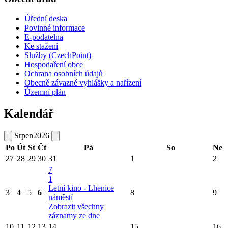
Úřední deska
Povinné informace
E-podatelna
Ke stažení
Služby (CzechPoint)
Hospodaření obce
Ochrana osobních údajů
Obecně závazné vyhlášky a nařízení
Územní plán
Kalendář
Srpen
2026
Po
Út
St
Čt
Pá
So
Ne
27
28
29
30
31
1
2
7
1
Letní kino - Lhenice
3
4
5
6
8
9
náměstí
Zobrazit všechny
záznamy ze dne
10
11
12
13
14
15
16