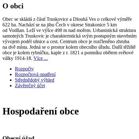
O obci
Obec se skládá z částí Truskovice a Dlouhá Ves o celkové výměře
622 ha. Nachází se na jihu Čech v okrese Strakonice 5 km
od Vodňan. Leží ve výšce 498 m nad mořem. Urbanistická struktura
samotných Truskovic je charakteristická svým postupným stavebním
vývojem podél silnice a cest. Centrum obce je rozčleněno zhruba
na dvě místa. Jedná se o prostor kolem obecního úřadu. Další těžiště
obce je kolem rybníčku, kaple z r. 1821 a pomníku obětem světové
války 1914-18.
Více ...
Rozpočty
Rozpočtová opatření
Střednědobý výhled
Závěrečný účet
Hospodaření obce
Obecní úřad