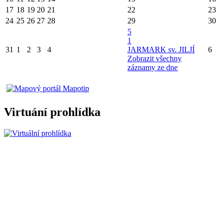
17
18
19
20
21
22
23
24
25
26
27
28
29
30
5
1
31
1
2
3
4
JARMARK sv. JILJÍ
6
Zobrazit všechny
záznamy ze dne
Virtuání prohlídka