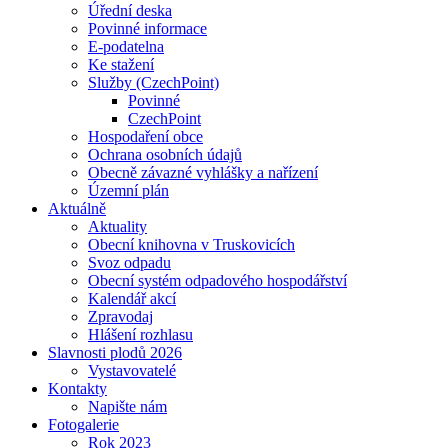
Úřední deska
Povinné informace
E-podatelna
Ke stažení
Služby (CzechPoint)
Povinné
CzechPoint
Hospodaření obce
Ochrana osobních údajů
Obecně závazné vyhlášky a nařízení
Územní plán
Aktuálně
Aktuality
Obecní knihovna v Truskovicích
Svoz odpadu
Obecní systém odpadového hospodářství
Kalendář akcí
Zpravodaj
Hlášení rozhlasu
Slavnosti plodů 2026
Vystavovatelé
Kontakty
Napište nám
Fotogalerie
Rok 2023