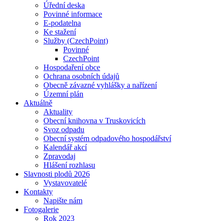
Úřední deska
Povinné informace
E-podatelna
Ke stažení
Služby (CzechPoint)
Povinné
CzechPoint
Hospodaření obce
Ochrana osobních údajů
Obecně závazné vyhlášky a nařízení
Územní plán
Aktuálně
Aktuality
Obecní knihovna v Truskovicích
Svoz odpadu
Obecní systém odpadového hospodářství
Kalendář akcí
Zpravodaj
Hlášení rozhlasu
Slavnosti plodů 2026
Vystavovatelé
Kontakty
Napište nám
Fotogalerie
Rok 2023