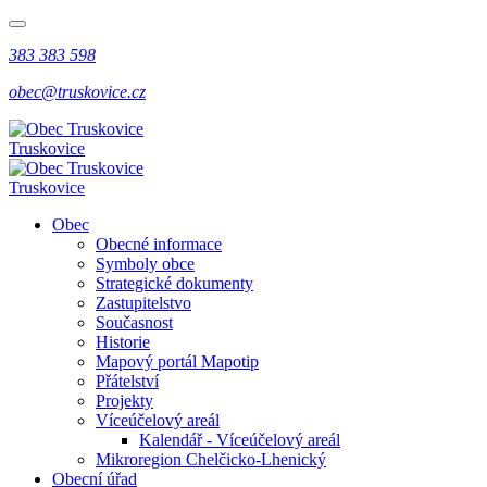
383 383 598
obec@truskovice.cz
Truskovice
Truskovice
Obec
Obecné informace
Symboly obce
Strategické dokumenty
Zastupitelstvo
Současnost
Historie
Mapový portál Mapotip
Přátelství
Projekty
Víceúčelový areál
Kalendář - Víceúčelový areál
Mikroregion Chelčicko-Lhenický
Obecní úřad