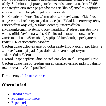
účely. S těmito údaji pracují určení zaměstnanci na našem úřadě,
v některých oblastech je předáváme i dalším příjemcům (například
v oblasti územního plánu jeho pořizovateli).
Na základě oprávněného zájmu obce zpracováváme některé osobní
údaje v rámci ochrany majetku obce (například kamerové systémy,
zabezpečení objektů), v rámci ochrany informačních
a komunikačních systémů obce (například IP adresy návštěvníků
webu, přihlašování na wifi). S těmito údaji pracují pouze určení
zaměstnanci na našem úřadě, v případě incidentů je poskytneme
Policii ČR či dotčeným osobám.
Osobní údaje uchováváme po dobu nezbytnou k účelu, pro který je
zpracováváme, případně po dobu stanovenou spisovým
a skartačním řádem.
Osobní údaje nepředáváme do nečlenských států Evropské Unie.
Osobní údaje nejsou předmětem automatizovaného individuálního
rozhodování, včetně profilování.
Dokumenty:
Informace obce
Obecní úřad
Úřední deska
Povinné informace
E-podatelna