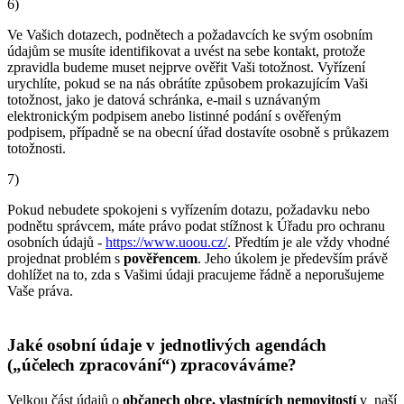
6)
Ve Vašich dotazech, podnětech a požadavcích ke svým osobním
údajům se musíte identifikovat a uvést na sebe kontakt, protože
zpravidla budeme muset nejprve ověřit Vaši totožnost. Vyřízení
urychlíte, pokud se na nás obrátíte způsobem prokazujícím Vaši
totožnost, jako je datová schránka, e‑mail s uznávaným
elektronickým podpisem anebo listinné podání s ověřeným
podpisem, případně se na obecní úřad dostavíte osobně s průkazem
totožnosti.
7)
Pokud nebudete spokojeni s vyřízením dotazu, požadavku nebo
podnětu správcem, máte právo podat stížnost k Úřadu pro ochranu
osobních údajů -
https://www.uoou.cz/
. Předtím je ale vždy vhodné
projednat problém s
pověřencem
. Jeho úkolem je především právě
dohlížet na to, zda s Vašimi údaji pracujeme řádně a neporušujeme
Vaše práva.
Jaké osobní údaje v jednotlivých agendách
(„účelech zpracování“) zpracováváme?
Velkou část údajů o
občanech obce, vlastnících nemovitostí
v naší