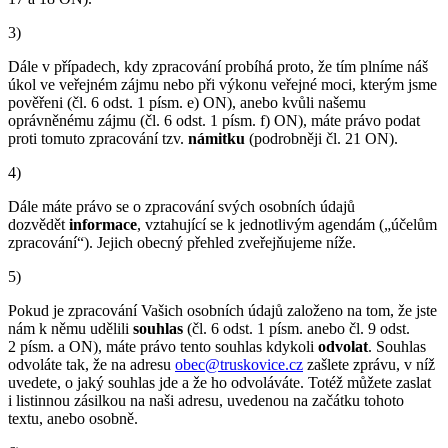
3)
Dále v případech, kdy zpracování probíhá proto, že tím plníme náš
úkol ve veřejném zájmu nebo při výkonu veřejné moci, kterým jsme
pověřeni (čl. 6 odst. 1 písm. e) ON), anebo kvůli našemu
oprávněnému zájmu (čl. 6 odst. 1 písm. f) ON), máte právo podat
proti tomuto zpracování tzv.
námitku
(podrobněji čl. 21 ON).
4)
Dále máte právo se o zpracování svých osobních údajů
dozvědět
informace
, vztahující se k jednotlivým agendám („účelům
zpracování“). Jejich obecný přehled zveřejňujeme níže.
5)
Pokud je zpracování Vašich osobních údajů založeno na tom, že jste
nám k němu udělili
souhlas
(čl. 6 odst. 1 písm. anebo čl. 9 odst.
2 písm. a ON), máte právo tento souhlas kdykoli
odvolat
. Souhlas
odvoláte tak, že na adresu
obec@truskovice.cz
zašlete zprávu, v níž
uvedete, o jaký souhlas jde a že ho odvoláváte. Totéž můžete zaslat
i listinnou zásilkou na naši adresu, uvedenou na začátku tohoto
textu, anebo osobně.