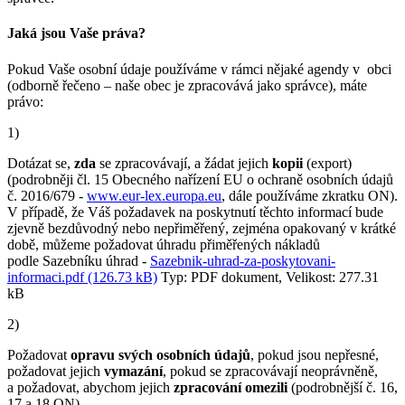
Jaká jsou Vaše práva?
Pokud Vaše osobní údaje používáme v rámci nějaké agendy v obci
(odborně řečeno – naše obec je zpracovává jako správce), máte
právo:
1)
Dotázat se,
zda
se zpracovávají, a žádat jejich
kopii
(export)
(podrobněji čl. 15 Obecného nařízení EU o ochraně osobních údajů
č. 2016/679 -
www.eur-lex.europa.eu
, dále používáme zkratku ON).
V případě, že Váš požadavek na poskytnutí těchto informací bude
zjevně bezdůvodný nebo nepřiměřený, zejména opakovaný v krátké
době, můžeme požadovat úhradu přiměřených nákladů
podle Sazebníku úhrad -
Sazebnik-uhrad-za-poskytovani-
informaci.pdf (126.73 kB)
Typ: PDF dokument, Velikost: 277.31
kB
2)
Požadovat
opravu svých osobních údajů
, pokud jsou nepřesné,
požadovat jejich
vymazání
, pokud se zpracovávají neoprávněně,
a požadovat, abychom jejich
zpracování omezili
(podrobnější č. 16,
17 a 18 ON).