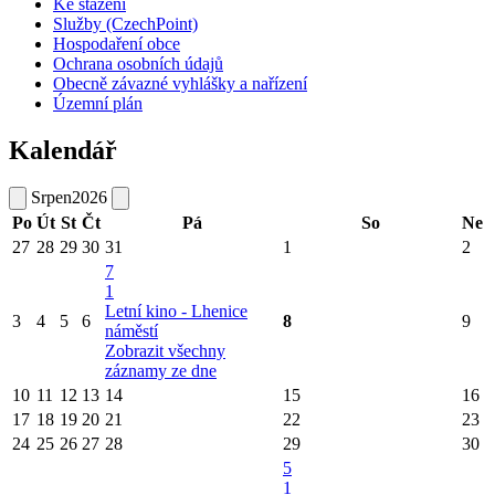
Ke stažení
Služby (CzechPoint)
Hospodaření obce
Ochrana osobních údajů
Obecně závazné vyhlášky a nařízení
Územní plán
Kalendář
Srpen
2026
Po
Út
St
Čt
Pá
So
Ne
27
28
29
30
31
1
2
7
1
Letní kino - Lhenice
3
4
5
6
8
9
náměstí
Zobrazit všechny
záznamy ze dne
10
11
12
13
14
15
16
17
18
19
20
21
22
23
24
25
26
27
28
29
30
5
1