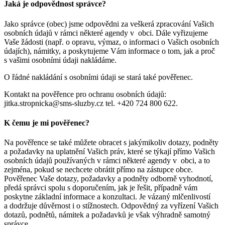
Jaká je odpovědnost správce?
Jako správce (obec) jsme odpovědni za veškerá zpracování Vašich
osobních údajů v rámci některé agendy v obci. Dále vyřizujeme
Vaše žádosti (např. o opravu, výmaz, o informaci o Vašich osobních
údajích), námitky, a poskytujeme Vám informace o tom, jak a proč
s vašimi osobními údaji nakládáme.
O řádné nakládání s osobními údaji se stará také pověřenec.
Kontakt na pověřence pro ochranu osobních údajů:
jitka.stropnicka@sms-sluzby.cz tel. +420 724 800 622.
K čemu je mi pověřenec?
Na pověřence se také můžete obracet s jakýmikoliv dotazy, podněty
a požadavky na uplatnění Vašich práv, které se týkají přímo Vašich
osobních údajů používaných v rámci některé agendy v obci, a to
zejména, pokud se nechcete obrátit přímo na zástupce obce.
Pověřenec Vaše dotazy, požadavky a podněty odborně vyhodnotí,
předá správci spolu s doporučením, jak je řešit, případně vám
poskytne základní informace a konzultaci. Je vázaný mlčenlivostí
a dodržuje důvěrnost i o stížnostech. Odpovědný za vyřízení Vašich
dotazů, podnětů, námitek a požadavků je však výhradně samotný
správce.