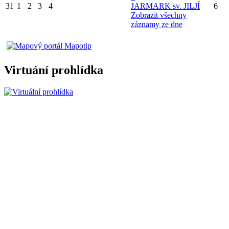
31
1
2
3
4
JARMARK sv. JILJÍ
6
Zobrazit všechny
záznamy ze dne
Virtuání prohlídka