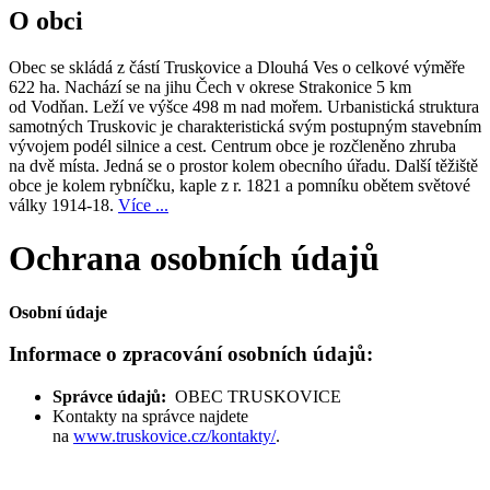
O obci
Obec se skládá z částí Truskovice a Dlouhá Ves o celkové výměře
622 ha. Nachází se na jihu Čech v okrese Strakonice 5 km
od Vodňan. Leží ve výšce 498 m nad mořem. Urbanistická struktura
samotných Truskovic je charakteristická svým postupným stavebním
vývojem podél silnice a cest. Centrum obce je rozčleněno zhruba
na dvě místa. Jedná se o prostor kolem obecního úřadu. Další těžiště
obce je kolem rybníčku, kaple z r. 1821 a pomníku obětem světové
války 1914-18.
Více ...
Ochrana osobních údajů
Osobní údaje
Informace o zpracování osobních údajů:
Správce údajů:
OBEC TRUSKOVICE
Kontakty na správce najdete
na
www.truskovice.cz/kontakty/
.