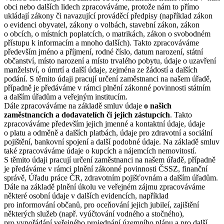
obci nebo dalších lidech zpracováváme, protože nám to přímo
ukládají zákony či navazující prováděcí předpisy (například zákon
o evidenci obyvatel, zákony o volbách, stavební zákon, zákon
o obcích, o místních poplatcích, o matrikách, zákon o svobodném
přístupu k informacím a mnoho dalších). Takto zpracováváme
především jméno a příjmení, rodné číslo, datum narození, státní
občanství, místo narození a místo trvalého pobytu, údaje o uzavření
manželství, o úmrtí a další údaje, zejména ze žádostí a dalších
podání. S těmito údaji pracují určení zaměstnanci na našem úřadě,
případně je předáváme v rámci plnění zákonné povinnosti státním
a dalším úřadům a veřejným institucím.
Dále zpracováváme na základě smluv údaje
o našich
zaměstnancích a dodavatelích či jejich zástupcích
. Takto
zpracováváme především jejich jmenné a kontaktní údaje, údaje
o platu a odměně a dalších platbách, údaje pro zdravotní a sociální
pojištění, bankovní spojení a další podobné údaje. Na základě smluv
také zpracováváme údaje o kupcích a nájemcích nemovitostí.
S těmito údaji pracují určení zaměstnanci na našem úřadě, případně
je předáváme v rámci plnění zákonné povinnosti ČSSZ, finanční
správě, Úřadu práce ČR, zdravotním pojišťovnám a dalším úřadům.
Dále na základě plnění úkolu ve veřejném zájmu zpracováváme
některé osobní údaje v dalších evidencích, například
pro informování občanů, pro oceňování jejich jubileí, zajištění
některých služeb (např. vyúčtování vodného a stočného),
pro vypořádání veřejného projednání územního plánu a pro další